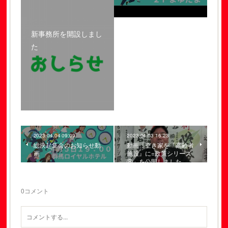
新事務所を開設しまし
た
2023.04.04 09:09
2023.04.03 16:23
総決起集会のお知らせ動
動画「空き家を『高齢者
画
施設』に=政策シリーズ
⑧」を公開しました
0
コメント